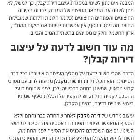
המבנה אינו נתון לשינוי במסגרת עיצוב דירת קבלן. כך למשל, לא
ניתן לשנות את המתאר החיצוני של המבנה, לרבות הקירות
החיצוניים והפתחים החיצוניים (כלומר חלונות ודלתות שמובילות
החוצה מהבית). בנוסף, אין אפשרות לשנות את מיקום הממ"ד,
ארון החשמל וחלקים מסוימים בתשתית המים והביוב.
מה עוד חשוב לדעת על עיצוב
דירות קבלן?
הדבר שהכי חשוב לדעת על תהליך העיצוב הוא שכמו בכל דבר,
הטיימינג הוא הכל.
דירות חדשות מקבלן
מגיעות לרוב עם מפרט
קבוע מראש, שמעוגן בחוזה הרכישה. לכן, לפני שחותמים על
ההסכם לקניית הדירה, יש להקפיד על הכללת סעיף שמתיר
ביצוע שינויים בדירה, במימון הקבלן.
עיצוב מחדש של
דירה מקבלן
לאחר שהחוזה כבר נחתם וללא
הסעיף המאפשר שינויים מפחית דראסטית את הסיכוי למימוש
השינוי. גם אם השכלתם להכניס את הסעיף לפני החתימה,
חשוב לבקש מהקבלן המבצע את תכנית הבנייה והמפרט הטכני