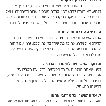
3. שינויים בכפוף לתקנים
יש דברים שגם אם תחליטו שאתם רוצים לשנות, להוסיף או
לגרוע, לא תוכלו לבצע לפני קבלת טופס 4 עבור הדירה\בניין ואלו
דברים הקשורים בעיקר לתקנים: ריצופים בחדרים רטובים, סגירת
מרפסת שרות בחדר רחצה שאין בו חלון, הזזת ספרינקלים וכו'.
4. זרימה עם לוחות הזמנים
אם מראש אתם לא מתכננים לבצע שינויים מבניים בתכנית
הדירה או לשדרג את כל מה שהקבלן נתן לכם, זרמו עם לוחות
הזמנים וחכו למפתח כשבין לבין רצוי לקפוץ לאתר הבנייה על
מנת לבדוק כי הכל מבוצע כמו שצריך.
6. חקרו אפשרויות לחיסכון באנרגיה
לפני שאתם חותמים על כל הסכמים, בדקו עם הקבלן על
אפשרויות לשילוב פתרונות חדשניים לחיסכון באנרגיה. לדוגמה,
בחירה בחלונות כפולים עשויים להוביל לחיסכון משמעותי
בחשבון החשמל.
7. אל תתפשרו על מרחבי אחסון
טיפ חשוב במיוחד לדירות חדשות הוא לדאוג שתמיד יהיו מספיק