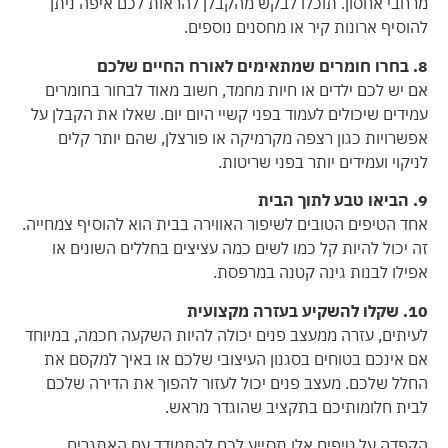
מרחבי אחסון. תוכלו לבקש מהקבלן להראות לכם איפה ניתן
להוסיף ארונות קיר או מחסנים נוספים.
8. בחרו חומרים שמתאימים לאורח החיים שלכם
אם יש לכם ילדים או חיות מחמד, חשוב מאוד לבחור בחומרים
עמידים שיכולים לעמוד בפני קשיי היום יום. שאלו את הקבלן על
אפשרויות כגון רצפה מקרמיקה או פורצלן, שהם יותר קלים
לניקוי ועמידים יותר בפני שריטות.
9. הביאו טבע לתוך הבית
אחד הטיפים הטובים לשיפור האווירה בבית הוא להוסיף צמחייה.
זה יכול להיות קל כמו לשים כמה עציצים בחללים השונים או
אפילו לבנות גינה קטנה במרפסת.
10. שקלו להשקיע בעזרה מקצועית
לעיתים, עזרה ממעצב פנים יכולה להיות השקעה חכמה, במיוחד
אם אינכם בטוחים בסגנון העיצובי שלכם או באיך למקסם את
החלל שלכם. מעצב פנים יכול לעזור להפוך את הדירה שלכם
לבית חלומותיכם בתקציב שהוגדר מראש.
הקפדה על טיפים אלו תסייע לכם להתמודד עם האתגרים