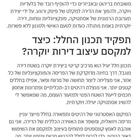
משובחת בריהוט ובאביזרים כדי להוסיף רובד של בלעדיות
ויוקרה, ולהפוך את הדירה למקלט של פינוק ורוגע. על ידי יצירת
תערובת הרמונית של אסתטיקה, פונקציונליות ונוחות, דירה
יוקרתית באמת מתגלה כעדות לטעם האישי ולסגנון ללא פשרות.
תפקיד תכנון החלל: כיצד
למקסם עיצוב דירות יוקרה?
תכנון חלל יעיל הוא מרכיב קריטי ביצירת יוקרה בשטח דירה
מוגבל. דרך בחינה מדוקדקת של הפריסה והפונקציונליות של כל
אזור, אני מצליחה ליצור תחושה של מרווח ופאר, אפילו בחללים
קטנים יותר. אני מנצלת רהיטים רב-תכליתיים ופתרונות אחסון
חכמים לייעול השטח הפנוי ולמזעור העומס, מה שמאפשר לי
להשיג אסתטיקה יעילה ויוקרתית.
המיקום האסטרטגי של רהיטים ותפאורה בחלל מייצר עניין
וזרימה ויזואלית, ומשפר את האווירה הכללית של הדירה. אני גם
אוהבת לאמץ קונספטים פתוחים בעיצוב ולמקסם את השימוש
באור הטבעי, כדי לגרום לחלל להרגיש מרווח ומזמין יותר, מה