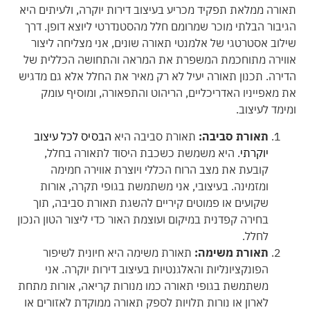
תאורה ממלאת תפקיד מכריע בעיצוב דירות יוקרה, ולעיתים היא
הגיבור הבלתי מוכר שמרומם חלל מהסטנדרטי ליוצא דופן. דרך
שילוב אסטרטגי של אלמנטי תאורה שונים, אני מצליחה ליצור
אווירה מתוחכמת המשפרת את המראה והתחושה הכללית של
הדירה. תכנון תאורה יעיל לא רק מאיר את החלל אלא גם מדגיש
את מאפייניו האדריכליים, הריהוט והתפאורה, ומוסיף עומק
ומימד לעיצוב.
תאורת סביבה:
תאורת סביבה היא
הבסיס לכל עיצוב
יוקרתי
. היא משמשת כשכבת היסוד לתאורה בחלל,
קובעת את מצב הרוח הכללי ויוצרת אווירה חמימה
ומזמינה. בעיצובי, אני משתמשת בגופי תקרה, אורות
שקועים או פמוטים קיריים להשגת תאורת סביבה, תוך
בחירה קפדנית במיקום ועוצמת האור כדי ליצור הטון הנכון
לחלל.
תאורת משימה:
תאורת משימה היא חיונית לשיפור
הפונקציונליות והאלגנטיות בעיצוב דירות יוקרה. אני
משתמשת בגופי תאורה כמו מנורות קריאה, אורות מתחת
לארון או נורות תלויות לספק תאורה ממוקדת לאזורים או