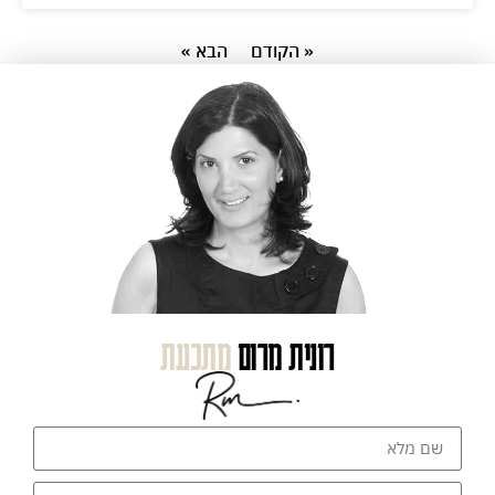
« הקודם
הבא »
רונית מרום
מתכננת