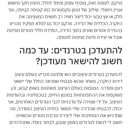
מרקם, לעומת זאת, מוסיף עומק ומימד לחלל, מזמין חקר מישוש
ועניין ויזואלי. שילוב של מגוון טקסטורות כמו קטיפה קטיפה, עור
חלק או עץ טבעי יכול ליצור חוויה רב חושית המעצימה את
היוקרה הכללית של הדירה. מרקם יכול גם למלא תפקיד מכריע
בהגדרת אזורים שונים בתוך הדירה, הפרדת חללי מגורים מפינות
אוכל או יצירת פינות נעימות למנוחה.
להתעדכן בטרנדים: עד כמה
חשוב להישאר מעודכן?
להתעדכן בטרנדים עיצוביים הוא אלמנט מכריע בעולם עיצוב
דירות היוקרה, מאחר שהוא מבטיח שמראה החלל שלי יישאר
רענן ומודרני. המגמות בעולם העיצוב משתנות באופן קבוע, והן
משקפות את ההתפתחויות בסגנון החיים, בטכנולוגיה ובהעדפות
העיצוב. על ידי שמירה על עדכניות לגבי הטרנדים האחרונים, אני
יכולה להבטיח שהדירה שלי תשאר בחזית העיצוב המודרני, מה
שמדגיש את המחויבות שלי ליצירת סביבת מגורים עכשווית.
חשוב לי לגשת לטרנדים באופן שנבון, לבחור באלה שמהדהדים