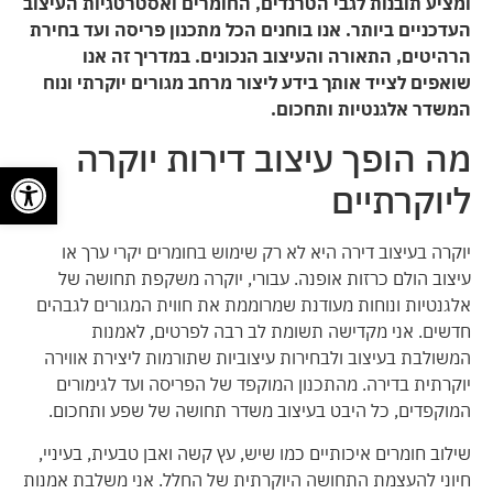
ומציע תובנות לגבי הטרנדים, החומרים ואסטרטגיות העיצוב
העדכניים ביותר. אנו בוחנים הכל מתכנון פריסה ועד בחירת
הרהיטים, התאורה והעיצוב הנכונים. במדריך זה אנו
שואפים לצייד אותך בידע ליצור מרחב מגורים יוקרתי ונוח
המשדר אלגנטיות ותחכום.
מה הופך עיצוב דירות יוקרה
פתח
ליוקרתיים
יוקרה בעיצוב דירה היא לא רק שימוש בחומרים יקרי ערך או
עיצוב הולם כרזות אופנה. עבורי, יוקרה משקפת תחושה של
אלגנטיות ונוחות מעודנת שמרוממת את חווית המגורים לגבהים
חדשים. אני מקדישה תשומת לב רבה לפרטים, לאמנות
המשולבת בעיצוב ולבחירות עיצוביות שתורמות ליצירת אווירה
יוקרתית בדירה. מהתכנון המוקפד של הפריסה ועד לגימורים
המוקפדים, כל היבט בעיצוב משדר תחושה של שפע ותחכום.
שילוב חומרים איכותיים כמו שיש, עץ קשה ואבן טבעית, בעיניי,
חיוני להעצמת התחושה היוקרתית של החלל. אני משלבת אמנות