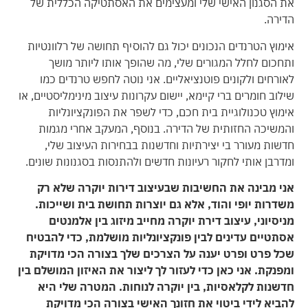
את הסגנון האישי שלי ומעצימים את האסתטיקה הכללית של
הדירה.
אימוץ הטרנדים הנכונים יכול גם להוסיף תחושה של רלוונטיות
ותחכום לחלל המגורים שלי, מה שהופך אותו ליותר מושך
לאורחים ולקונים פוטנציאליים. אני נוטה לחפש טרנדים כמו
שילוב חומרים ברי קיימא, יישום עקרונות עיצוב מינימליסטיים, או
אימוץ טכנולוגיית בית חכם, כדי לשפר את הפונקציונליות
והמשיכה החזותית של הדירה. בנוסף, המעקב אחרי מגמות
חדשות מעורר בי יצירתיות וחדשנות בבחירות העיצוב שלי,
ומדרבן אותי לחקור רעיונות חדשים ולהתנסות בסגנונות שונים.
אני מבינה את החשיבות שבעיצוב דירות יוקרה שלא רק
משדרות יופי והוד, אלא גם יוצרות תחושת בית ושייכות.
מניסיוני, עיצוב דירת יוקרה מחייב מיזוג בין אלמנטים
אסתטיים עדינים לבין פונקציונליות מושלמת, כדי להבטיח
שכל פרט ופרט יענה על הצרכים שלך בצורה הכי מדויקת
ומפנקת. אני כאן כדי לעזור לך ליצור את האיזון המושלם בין
חדשנות לקלאסיות, בין יוקרה לנוחות. המטרה שלי היא
להביא לידי ביטוי את חזונך האישי בצורה הכי מדויקת