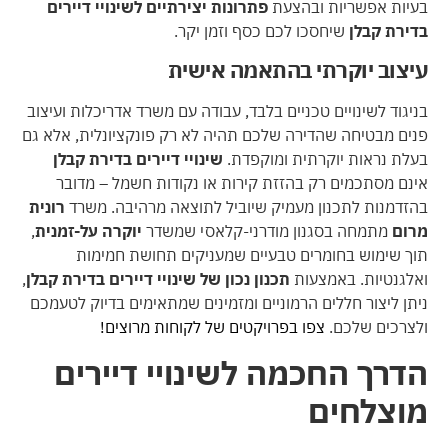
בעיות אפשריות ובהצעת
פתרונות יצירתיים לשינויי דיירים
בדירת קבלן
שיחסכו לכם כסף וזמן יקר.
עיצוב יוקרתי בהתאמה אישית
בניגוד לשינויים טכניים בלבד, עבודה עם משרד אדריכלות ועיצוב
פנים מבטיחה שהדירה שלכם תהיה לא רק פונקציונלית, אלא גם
בעלת נראות יוקרתית ומוקפדת.
שינויי דיירים בדירת קבלן
אינם מסתכמים רק בהזזת קירות או נקודות חשמל – מדובר
בהזדמנות לתכנון מעמיק שיוביל לתוצאה מרהיבה. משרד
רונית
מרום
מתמחה בסגנון מודרני-קלאסי שמשדר
יוקרה על-זמנית
,
תוך שימוש בחומרים טבעיים שמעניקים תחושת חמימות
ואלגנטיות. באמצעות
תכנון נכון של שינויי דיירים בדירת קבלן
,
ניתן ליצור חללים הרמוניים ומזמינים שמתאימים בדיוק לטעמכם
ולצרכים שלכם.
צפו בפרויקטים של לקוחות מרוצים!
הדרך החכמה לשינויי דיירים
מוצלחים