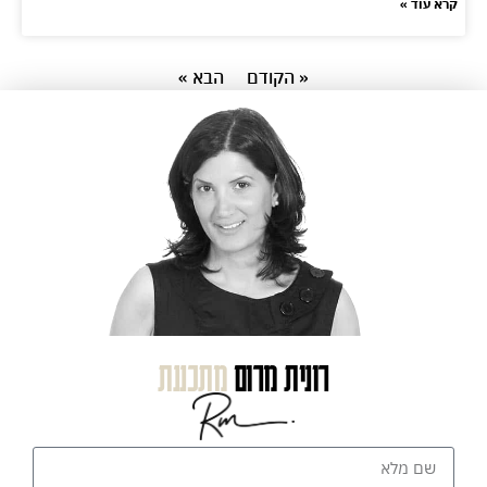
קרא עוד »
« הקודם
הבא »
רונית מרום
מתכננת