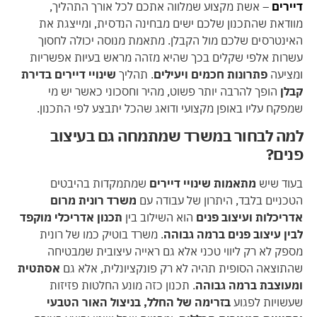
דיירים
– אשת מקצוע שמלווה אתכם לכל אורך התהליך,
מוודאת שהתכנון שלכם ישים מבחינה הנדסית, ומייצגת את
האינטרסים שלכם מול הקבלן. מתאמת מנוסה יכולה לחסוך
עשרות אלפי שקלים בכך שהיא מזהה מראש בעיות אפשריות
ומציעה
פתרונות חכמים ויעילים
. תהליך
שינויי דיירים בדירת
קבלן
הופך להרבה יותר פשוט, מהיר וחסכוני כאשר יש מי
שמפקח עליו באופן מקצועי ודואג שהכל יתבצע לפי התכנון.
למה לבחור במשרד שמתמחה גם בעיצוב
פנים?
בעוד שיש
מתאמות שינויי דיירים
שמתמקדות בהיבטים
הטכניים בלבד, היתרון של עבודה עם
משרד רונית מרום
אדריכלות ועיצוב פנים
הוא השילוב בין
תכנון אדריכלי מוקפד
לבין עיצוב פנים ברמה גבוהה
. משרד בוטיק כמו של רונית
מספק לא רק ליווי טכני אלא גם ראייה עיצובית שמבטיחה
שהתוצאה הסופית תהיה לא רק פונקציונלית, אלא גם
אסתטית
ומעוצבת ברמה גבוהה
. תכנון כזה מונע החלטות פזיזות
שעשויות לפגוע
בזרימה של החלל, בניצול האור הטבעי