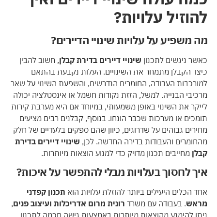
להוזיל עלויות?
מה משפיע על עלויות שינויי הדיירים?
כאשר ניגשים לתכנון
שינויי דיירים בדירת קבלן
, חשוב להבין
כיצד הקבלן מתמחר את השינויים. העלות נקבעת בהתאם
למורכבות העבודה, החומרים הנדרשים, והשפעת השינוי על שאר
מרכיבי הבנייה. למשל, הזזת נקודות חשמל או אינסטלציה יכולה
לייקר את השינוי באופן משמעותי, במיוחד אם היא מערבת קירות
תומכים או מערכות שכבר הונחו. בנוסף, קבלנים רבים מציעים
מחירים גבוהים על שדרוגים, כיוון שהם ספקים בלעדיים של חלק
מהחומרים והעבודות בדירה החדשה. לכן,
שינויי דיירים בדירת
קבלן
מחייבים תכנון מדויק כדי למנוע הוצאות מיותרות.
איך לחסוך בעלויות מבלי להתפשר על איכות?
אחד הכלים היעילים ביותר להוזלת עלויות הוא
תכנון קפדני
מראש
. בעבודה עם משרד
רונית מרום אדריכלות ועיצוב פנים
,
ניתן להימנע מהוצאות מיותרות באמצעות גישה חכמה לתכנון.