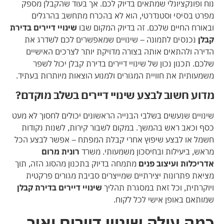
נוח ופונקציונלי שמתאים בדיוק לכם. אך בעוד שהקבלן מספק
מפרט בסיסי וסטנדרטי, הוא לא בהכרח מתחשב בהרגלים
ובאורח החיים שלכם. זה בדיוק המקום שבו
שינויי דיירים בדירת
קבלן
נכנסים לתמונה – שינויים שמאפשרים לכם לשדרג את
הדירה ולהתאים אותה בצורה מדויקת יותר לצרכים האישיים
שלכם. תכנון נכון של שינויי דיירים בדירת קבלן יכול לשפר
משמעותית את חוויית המגורים ולמנוע הוצאות מיותרות בעתיד.
מדוע חשוב לבצע שינויי דיירים בשלב מוקדם?
שינויים שנעשים בשלבי הבנייה הראשונים יכולים לחסוך לא מעט
כסף וכאב ראש בהמשך. במקום לשבור קירות, לשנות נקודות
חשמל או לבצע שיפוץ אחרי קבלת המפתח – אפשר לבצע הכל
מראש, ביעילות ובחיסכון משמעותי. משרד
רונית מרום
אדריכלות ועיצוב פנים
מתמחה בדיוק בתכנון מהסוג הזה, תוך
מציאת פתרונות יצירתיים שמייצרים סביבת מגורים פרקטית
ויוקרתית, וכל זאת במסגרת תהליך
שינויי דיירים בדירת קבלן
שמותאם באופן אישי לכל לקוח.
כמה עולה שינויי דיירים ואיך