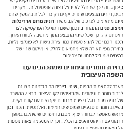
כאשר שינויי הדיירים מבוצעים ללא חשיבה עיצובית מקיפה, יש
סיכון גבוה לכך שהחלל לא ינוצל בצורה אופטימלית. במקרים
רבים, דיירים מבצעים שינויים יקרים רק כדי לגלות בהמשך שהם
אינם מתאימים לצרכים שלהם. משרד
רונית מרום אדריכלות
ועיצוב פנים
מתמחה בתכנון ששם דגש על הפרקטיקה לצד
האסתטיקה, כך שכל שינוי מתבצע מתוך מחשבה לטווח הארוך.
תכנון חכם יכול למנוע טעויות כמו יצירת נישות לא פונקציונליות,
בחירת גופי תאורה שלא מחמיאים לחלל, או מיקום שגוי של
רהיטים שמוביל לתחושת צפיפות.
בחירת חומרים וגימורים שמתכתבים עם
השפה העיצובית
מעבר להתאמות מבניות,
שינויי דיירים
הם הזדמנות מצוינת
לבחור חומרים וגימורים שמתאימים לקו העיצובי הרצוי. המשרד
של רונית מרום דוגל ביצירת מרחבים יוקרתיים עם קווים נקיים,
בשילוב חומרים טבעיים שמוסיפים חמימות ואלגנטיות. תכנון נכון
מראש מאפשר לבחור ריצוף, מטבח, וחיפויים שישתלבו באופן
הרמוני עם הריהוט והעיצוב הכללי, וכך להימנע מהוצאות נוספות
על תיקונים ושיפוצים בעתיד.