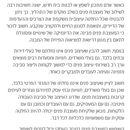
כאשר אדם מתכנן לשפץ או לבנות בית חדש, ישנה חשיבות רבה
לשילוב של מעצבת פנים בשלב מוקדם של התהליך. כך ניתן
להבטיח שכל החלטה עיצובית משקפת את הצרכים וההעדפות
של הדיירים, ותואמת לסגנון החיים ולתקציב שנקבע. חשוב לזכור
כי המעצבת פנים מבינה את הדינמיקה של שינויים ומסוגלת
לתאם בין מגוון דרישות למציאות הפיזית של המבנה.
בנוסף, חשוב להבין שעיצוב פנים אינו נחלתם של בעלי דירות
ובתים בלבד. גם בעלי משרדים, חנויות ומסעדות רבים מוצאים
ערך רב בשירותי עיצוב פנים כדי למשוך לקוחות וליצור סביבה
מזמינה ונעימה לעובדים ולמבקרים כאחד.
חשוב לציין שעיצוב פנים איננו נחלתו של המגזר הפרטי בלבד,
שכן גם בעלי משרדים, חנויות ובתי עסק למיניהם נעזרים לעיתים
קרובות במעצבות פנים. שדרוג העיצוב של סביבת העבודה
מיטיבה גם עם המעסיקים, גם עם העובדים וכמובן גם עם
הלקוחות. מכאן שלקיחת מעצבת פנים יכולה להיות החלטה
עסקית עם משמעויות כלכליות לכל דבר.
השימוש במעצבת פנים במגזר העסקי יכול לתרום לשיפור