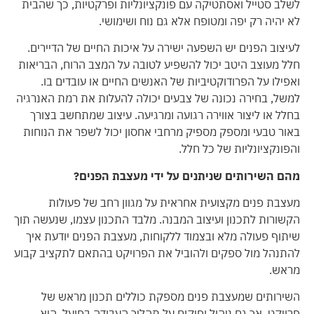
לשלב סטייל ואסתטיקה עם פונקציונליות ופרקטיות, כך שהבית
לא יהיה רק יפה ומטופח אלא גם נוח ושימושי.
לעיצוב הפנים יש השפעה ישירה על איכות החיים של הדיירים.
חלל מעוצב היטב יכול להשפיע לטובה על המצב הרוח, הבריאות
ואפילו על הפרודוקטיביות של האנשים החיים או עובדים בו.
למשל, בחירה נכונה של צבעים יכולה להעלות את רמת האנרגיה
בחלל או ליצור אווירה רגועה ומרגיעה. עיצוב שמתחשב בצורך
באור טבעי ומספק מספיק מרחבי אחסון יכול לשפר את הנוחות
והפונקציונליות של כל חלל.
מהם השירותים שניתנים על ידי מעצבת הפנים?
מעצבת פנים מקצועית אחראית על מגוון רחב של פעולות
הקשורות לתכנון ועיצוב המבנה. מלבד התכנון עצמו, שנעשה תוך
שיתוף פעולה מלא ובצמוד ללקוחות, מעצבת הפנים יודעת איך
להתנהל מול ספקים ולהוביל את הפרויקט בהתאם לתקציב קבוע
מראש.
השירותים שמעצבת פנים מספקת כוללים תכנון מראש של
פרויקט, אך גם ניהול ופיקוח על תהליך העבודה בפועל. היא