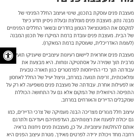
מעצבת פנים עוסקת בתכנון, שינוי ועיצוב החלל הפנימי של
מבנה נתון. מעצבת פנים מומלצת ובעלת ניסיון תדע כיצד
למקסם את הפוטנציאל הטמון בחדרים ובשאר החללים הפנימיים
של הבית. מעצבת פנים עובדת ברמת המיקרו של תכנון המבנה
(לעומת האדריכלית, שעוסקת ברמת המאקרו).
פתח
מעצבת פנים אחראית ליישום רעיונות עיצוביים שיעניקו תועלת
מרבית תוך שמירה על אסתטיקה ונוחות. היא מבצעת את
עבודתה תוך כדי התייחסות לפרמטרים כגון תאורה טבעית
ומלאכותית, זרימת תנועה במרחב, וניצול יעיל של החלל לאחסון
או לפעילות אחרת. עבודתה של מעצבת פנים משפיעה לא רק על
התפיסה הויזואלית של המקום אלא גם על התחושה הכוללת
שמקבלים הדיירים והאורחים במרחב.
עיצוב חלל מגורים מצריכה הבנה מעמיקה של צרכי הדיירים, כמו
גם יכולת לפענח את רצונותיהם, העדפותיהם ויעדיהם ולתרגם
אותם להחלטות עיצוביות. על כן, מעצבות פנים ניחנות בראיה
רחבה מחד ויכולת ירידה לפרטים מאידך. מטרת עיצוב הפנים היא