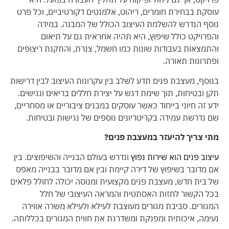
עוסקת בבחירת חומרים, ריהוט, אלמנטים דקורטיביים, וכל פרט
נוסף הנדרש להשלמת העיצוב הכולל של המבנה. במידה
והפרויקט כולל שיפוץ, היא תהיה אחראית גם על תיאום
והתמצאות בעבודות שונות כמו חשמל, צנרת, והתקנת ריצופים
ופתרונות תאורה.
בנוסף, מעצבת פנים תדע לשלב בין עקרונות העיצוב לבין דרישות
תקן ובטיחות, תוך שימת דגש על יצירת חללים בריאים ונגישים.
ידע זה חיוני בייחוד כאשר עוסקים במבנים ציבוריים או מסחריים,
שם נדרשת עמידה בקריטריונים נוספים של נגישות ובטיחות.
מתי צריך להיעזר במעצבת פנים?
עיצוב פנים הוא שירות נפוץ
ונדרש בעולם הבנייה והשיפוצים. בין
אם מדובר בשיפוץ של דירה קיימת ובין אם מדובר בבנייה מאפס
של בית חדש, מעצבת פנים מקצועית ומנוסה יכולה לחולל פלאים
בכל הקשור לחזות האסתטית והמראה העיצובי של חלל
המגורים. סביבת מגורים מעוצבת לעילא ולעילא משרה אווירה
נעימה, איכותית ומפנקת ומשדרגת את חווית המגורים בכללותה.