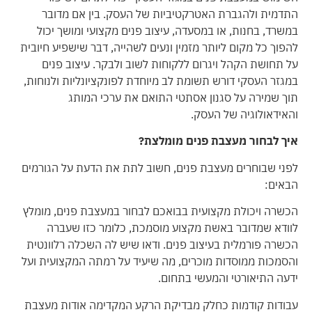
התדמית ולהגברת האטרקטיביות של העסק. בין אם מדובר
במשרד, בחנות, או במסעדה, עיצוב פנים מקצועי ומושך יכול
להפוך כל מקום ליותר מזמין ונעים לשהייה, דבר שישפיע חיובית
על תחושת הקהל ויגרום ללקוחות לשוב ולבקר. עיצוב פנים
במגזר העסקי דורש תשומת לב מיוחדת לפונקציונליות ולנוחות,
תוך שמירה על סגנון אסתטי התואם את ערכי המותג
והאידאולוגיה של העסק.
איך לבחור מעצבת פנים מומלצת?
לפני שבוחרים מעצבת פנים, חשוב לתת את הדעת על הגורמים
הבאים:
הכשרה ויכולת מקצועית בבואכם לבחור במעצבת פנים, מומלץ
לוודא שמדובר באשת מקצוע מוסמכת, כלומר כזו שעברה
הכשרה פורמלית בעיצוב פנים. ודאו שיש לה השכלה רלוונטית
והסמכות ממוסדות מוכרים, מה שיעיד על רמתה המקצועית ועל
ידעה התיאורטי והמעשי בתחום.
עבודות קודמות כחלק מבדיקת הרקע המקדימה אודות מעצבת