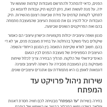
הפנים, כדאי להסתכל ולהתרשם מעבודות קודמות שנעשו על
ידה. על מנת לעשות זאת, ניתן לבקש תיק עבודות לדוגמא וכן
לתחקר לקוחות קודמים על מידת שביעות רצונם מהשירות. תיק
העבודות יכול להציג גם את סגנונות העיצוב שהמעצבת מתמחה
בהם ואת הפרויקטים השונים שביצעה.
סגנון ושפה עיצובית יכולות מקצועיות וכישרון עיצובי הם כאמור
שיקולים בעלי משקל בהחלטה על בחירת מעצבת פנים, אך לא די
בהם. חשוב לוודא שקיימת התאמה בין הסגנון הייחודי והשפה
העיצובית הספציפית של מעצבת הפנים לבין הטעם
האינדיבידואלי של הלקוח. תהליך הבחירה צריך לכלול שיחות
מעמיקות בהן המעצבת מסבירה על גישתה לעיצוב ומציגה
דוגמאות לאופן בו היא מתמודדת עם אתגרים עיצוביים שונים.
שירות ניהול פרויקט עד
המפתח
בחירה בשירות "
עד המפתח
" מבטיחה לכם חוויה חסרת דאגות
ומלאה בשקט נפשי בתהליך הבנייה או השיפוץ של ביתכם.