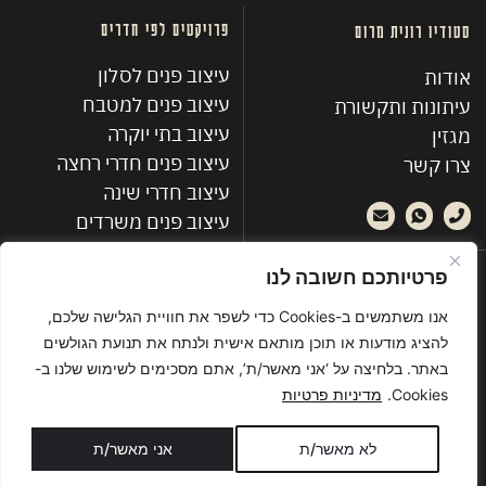
פרויקטים לפי חדרים
סטודיו רונית מרום
עיצוב פנים לסלון
אודות
עיצוב פנים למטבח
עיתונות ותקשורת
עיצוב בתי יוקרה
מגזין
עיצוב פנים חדרי רחצה
צרו קשר
עיצוב חדרי שינה
עיצוב פנים משרדים
פרטיותכם חשובה לנו
פרויקטים אחרונים
אנו משתמשים ב-Cookies כדי לשפר את חוויית הגלישה שלכם,
פנהטאוז מינימליסטי ברמת השרון
להציג מודעות או תוכן מותאם אישית ולנתח את תנועת הגולשים
עיצוב בית קיץ - חוף מציצים
באתר. בלחיצה על ‘אני מאשר/ת’, אתם מסכימים לשימוש שלנו ב-
עיצוב דירה בגבעתיים
Cookies.
מדיניות פרטיות
דירת מגורים בתל אביב
עיצוב דירה בתל אביב - ים פנורמי
לא מאשר/ת
אני מאשר/ת