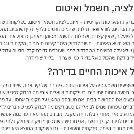
לציה, חשמל ואיטום
דיקת המערכות הקריטיות – אינסטלציה, חשמל ואיטום. כשלקוחות שוא
ת הברזים, לוודא שאין נזילות, שהמים זורמים בלחץ תקין ושהביוב מת
פועלים, שאין קצרים, ושהלוח החשמלי מסומן ומאורגן כראוי. אחד הס
הוא נושא האיטום – חשוב לבדוק היטב קירות חיצוניים, מקלחות וגג כד
ן שלא עלה ברשימת מה לבדוק לפני שעוברים לדירת קבלן חדשה עלול ל
 בודקת שהכול פועל בדיוק כמו שצריך – בלי קיצורי דרך.
ל איכות החיים בדירה?
ם משפיעים משמעותית על איכות החיים. פתיחה של קיר אחד, שינוי במיק
 תנועה ונוחות יומיומית. כשלקוחות שואלים אותי מה לבדוק לפני שעוב
קובעים את התחושה בבית. אם חשבתם מראש על מקומות אחסון, על פתח
הדברים שפחות שמים לב אליהם כשבודקים מה לבדוק לפני שעוברים לדי
מגיעים אליי אחרי קבלת דירה מקבלן מבינים מהר מאוד עד כמה אפשר
ברים לדירת קבלן חדשה, אני מדגישה שתכנון מדויק הוא חלק בלתי נפ
ת מגורים נעימה, פרקטית ומעוצבת – גם כשנקודת המוצא היא דירת 