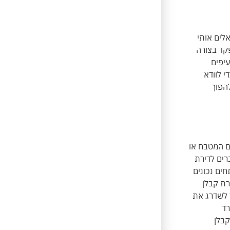
לים אותי
פקד בצורה
עיפים
י לוודא
הפוך
ום המטבח או
רים לדירת
ים נכונים
רת קבלן
 לשדרג את
רד
קבלן