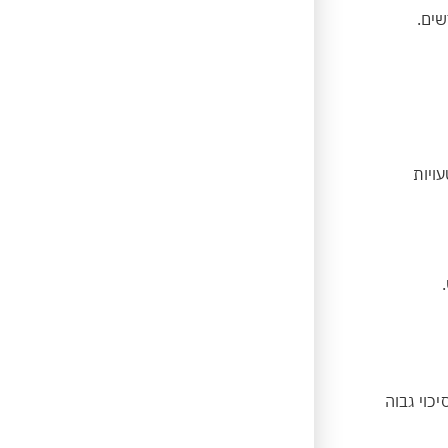
שים.
עויות
כוי גבוה