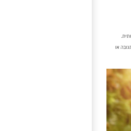
תית.
גובה או