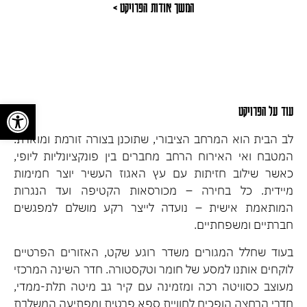
המשך אודות הפרויקט >
פתח
עוד על הפרויקט
לב הבית הוא המרחב הציבורי, שתוכנן בצורה זורמת ומוארת.
המטבח ואי האירוח הרחב מחברים בין פונקציונליות ליופי,
כאשר שילוב חזיתות עם עץ האגוז העשיר יוצר חמימות
מיידית. כל בחירה – מכורסאות הקטיפה ועד הנגרות
המותאמת אישית – נועדה לייצר רקע מושלם למפגשים
חברתיים ומשפחתיים.
בעוד שחלל המגורים משדר רוגע שקט, האזורים הפרטיים
לוקחים אותנו למסע של חומר וטקסטורה. חדר השינה המרכזי
מעוצב כסוויטה רכה ומזמינה עם קיר גב מיטה תלת-ממדי,
חדרי הרחצה הופכים לחוויית ספא פרטית ומפתיעה המשלבת