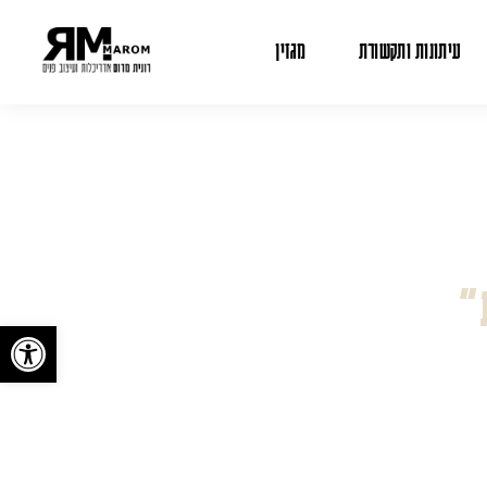
עיתונות ותקשורת
מגזין
״
פתח