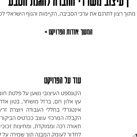
| עיצוב משרדי החברה להגנת הטבע
וך רצון לתרגם את ערכי הסביבה, הקיימות והנוף הישראלי לכדי
המשך אודות הפרויקט >
עוד על הפרויקט
הקונספט העיצובי נשען על פלטת חומ
עץ אלון חם, ברזל מושחר, בטון אדר
אינטגרלי בחללי העבודה ויוצרת זרימ
הקבלה המרכזי עוצב ככרטיס הביקור ש
תאורה רכה וממוקדת, ומחיצות זכוכי
לחדור לעומק המבנה תוך שמירה על קשר