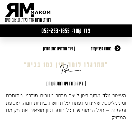
צרו קשר: 052-253-1655
בחזרה לפרויקטים
| דירה מודרנית רמת השרון
״תתרגלו לומר אין כמו בבית״
| דירה מודרנית רמת השרון
העיצוב נולד מתוך רצון לייצר מרחב מגורים מודרני, מתוחכם
ומינימליסטי, שאינו מתפתח על תחושת ביתיות חמה, עוטפת
ומזמינה – חלל הרמוני שבו כל חומר וגוון מוצאים את מקומם
המדויק.