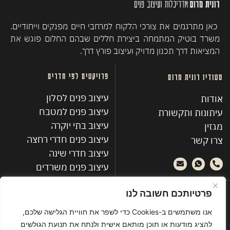
כאן מתרגמים את צורכי הלקוח למרחבי חיים מפנקים וייחודיים.
משרד בוטיק המתמחה ביצירת חללים שבהם החלום פוגש את
המציאות דרך תכנון מדויק ועיצוב פורץ דרך.
פרויקטים לפי חדרים
סטודיו רונית מרום
עיצוב פנים לסלון
אודות
עיצוב פנים למטבח
עיתונות ותקשורת
עיצוב בתי יוקרה
מגזין
עיצוב פנים חדרי רחצה
צרו קשר
עיצוב חדרי שינה
עיצוב פנים משרדים
פרויקטים אחרונים
פרטיותכם חשובה לנו
אנו משתמשים ב-Cookies כדי לשפר את חוויית הגלישה שלכם,
פנהטאוז מינימליסטי ברמת השרון
להציג מודעות או תוכן מותאם אישית ולנתח את תנועת הגולשים
עיצוב בית קיץ - חוף מציצים