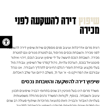
שיפוץ
דירה להשקעה לפני
מכירה
פתח
רונית מרום אדריכלות ועיצוב פנים מספקים שירות שיפוץ דירה להשקעה
לפני מכירה והשבחת נכסים מהיסוד,גם למטרת מגורים וגם למטרת
מכירה. השבחת הנכס תיעשה על ידי שיפוץ ועיצוב הנכס, זיהוי ואיתור
פוטנציאל בנכס, הערכת עלויות, ניהול קפדני של השיפוץ, עבודה מול
בעלי מקצוע ובחירת חומרי הגלם החיוניים לתהליך העבודה. אנו ננהל
עבורכם את הפרוייקט מ- א' ועד ת', משלב הייזום ועד שלב האכלוס.
שיפוץ דירה להשקעה והשבחת נכסים
משרד מרום הינו בעל מוניטין רב שנים בתחומי הבניה שיפוצים תכנון
עיצוב והשבחה. בנוסף, לקוחות המשרד נהנים מהוזלה משמעותית
בעלויות האבזור והבנייה וזאת כתוצאה מהיכרות ושיתוף פעולה רב שנים
עם ספקים שונים ומהתאמת פרוייקט השיפוץ וההשבחה לתקציב