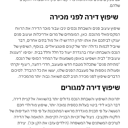
שלהם.
שיפוץ דירה לפני מכירה
שיפוץ עיצוב פנים והשבחת נכסים יניבו עבור מוכר הדירה את הרווח
המקסימאלי מהנכס. כאן, המומחים של מרום אדריכלות ועיצוב פנים
יעניקו לביתכם את אותו יתרון הדרוש לו אל מול בתים אחרים, דבר
שיוביל לכמות גדולה יותר של קונים פוטנציאליים. בנוסף, השיפוץ של
הנכס והשבחתו יעזרו בהגדרת ייעוד כל חלל וחלל בבית. יוסיפו "רעננות
עיצובית" לבית וישפיעו באופן משמעותי על המחיר הסופי של הנכס.
"מתיחת פנים" שתכלול מטבח חדש ומעוצב, חדרי רחצה, ריצוף יוקרתי
ופעולות נוספות של מעצבת הפנים שלנו, יעשו את כל ההבדל. לסיכום
הדברים שיפוץ לפני מכירה תניב לכם תשואה גבוה יותר מהמכירה.
שיפוץ דירה למגורים
יתרונות השיפוץ והשבחת הנכס גדולים יותר בהשוואה אל קניית דירה,
דבר הבא לידי ביטוי בעלות כספית נמוכה יותר, שיפוץ מודולרי חכם
הנעשה על פי תכנית מוגדרת מראש המתוכננת על פי סדר העדיפות של
הלקוח ותקציבו. ניצול של זכויות הבנייה הקיימות. התאמה של הדירה
לצרכים המשתנים של המשפחה (הילדים עזבו את הקן וכו'). יצירת